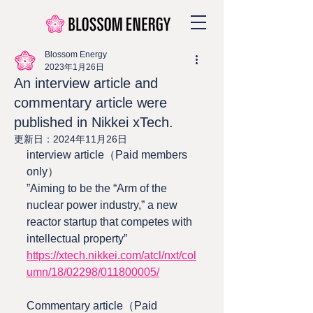
Blossom Energy
2023年1月26日
An interview article and
commentary article were
published in Nikkei xTech.
更新日：
2024年11月26日
interview article（Paid members 
only）
”Aiming to be the “Arm of the 
nuclear power industry,” a new 
reactor startup that competes with 
intellectual property”
https://xtech.nikkei.com/atcl/nxt/col
umn/18/02298/011800005/
Commentary article（Paid 