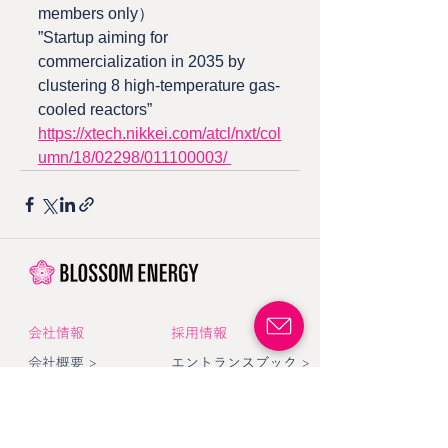
members only）
”Startup aiming for 
commercialization in 2035 by 
clustering 8 high-temperature gas-
cooled reactors”
https://xtech.nikkei.com/atcl/nxt/col
umn/18/02298/011100003/ 
​会社情報
採用情報
会社概要 >
エントランスブック >
ミッション >