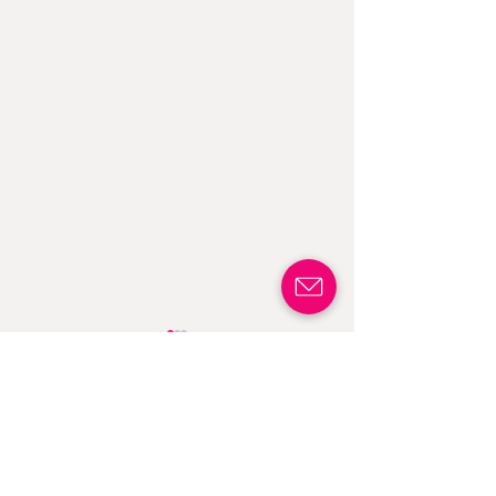
株式会社Blossom
PR動画を公開！黒
Energy、総額3億円
蓄熱式ボイラ
の資金調達を実施
「Blossom Energy
2025年5月8日付で、3
黒鉛蓄熱式ボイラ
G-TES」再生可能
億円の資金調達を実施
「Blossom Energy G-
ネルギーを“熱”と
​会社情報
採用情報
しました。これによ
TES」に関するPR動
て活用する技術と
会社概要 >
エントランスブック >