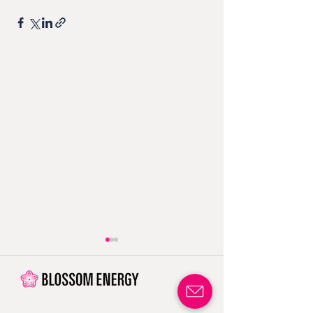
株式会社Blossom
PR動画を公開！黒
Energy、総額3億円
蓄熱式ボイラ
の資金調達を実施
「Blossom Energy
2025年5月8日付で、3
黒鉛蓄熱式ボイラ
G-TES」再生可能
億円の資金調達を実施
「Blossom Energy G-